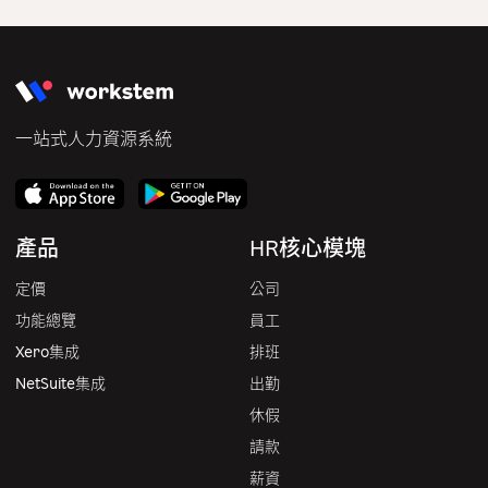
一站式人力資源系統
產品
HR核心模塊
定價
公司
功能總覽
員工
Xero集成
排班
NetSuite集成
出勤
休假
請款
薪資