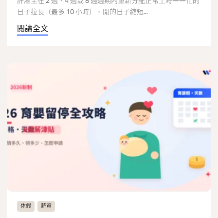
許雇主在 2 週、4 週或 8 週週期內重新分配正常工時——忙的
日子拉長（最多 10 小時）、閒的日子縮短...
閱讀全文
休假
薪資