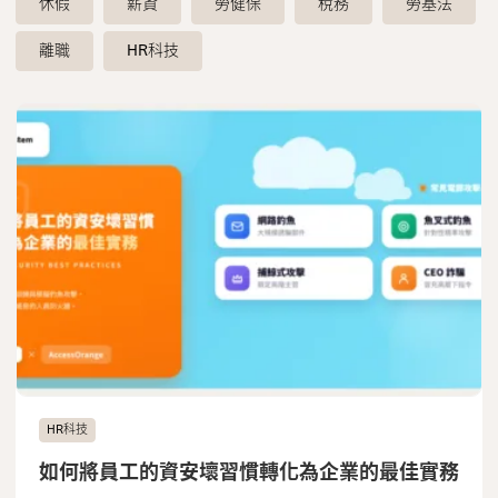
休假
薪資
勞健保
稅務
勞基法
聯絡我們
離職
HR科技
HR科技
如何將員工的資安壞習慣轉化為企業的最佳實務