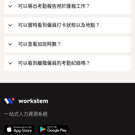
可以導出考勤報告用於匯報工作？
可以，系統有一鍵導出工時報告，方便快捷。
可以實時看到僱員打卡狀態以及地點？
可以，系統會實時記錄員工是否正常、遲到和早退打卡及
GPS地點。
可以查看加班時數？
可以，考勤概覽模塊清晰查看工作日加班、休息日加班、
强制性假日加班等數據。
可以看到離職僱員的考勤紀錄嗎？
可以，雲端儲存的資料方便重新聘用；離職僱員資料根據
法例要求，依然保留在系統方便隨時查詢。
一站式人力資源系統