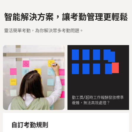
聯絡我們
智能解決方案，讓考勤管理更輕鬆
繁體中文
English
靈活簡單考勤，為你解決眾多考勤問題。
勤工獎/超時工作報酬發放標準
複雜，無法高效處理？
自訂考勤規則