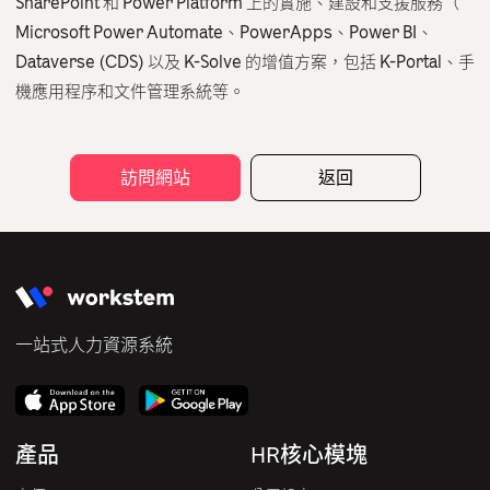
SharePoint 和 Power Platform 上的實施、建設和支援服務（
聯絡我們
Microsoft Power Automate、PowerApps、Power BI、
繁體中文
English
Dataverse (CDS) 以及 K-Solve 的增值方案，包括 K-Portal、手
機應用程序和文件管理系統等。
訪問網站
返回
一站式人力資源系統
產品
HR核心模塊