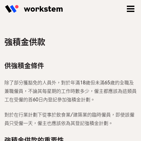
強積金供款
供強積金條件
除了部分獲豁免的人員外，對於年滿18歲但未滿65歲的全職及
兼職僱員，不論其每星期的工作時數多少，僱主都應該為這類員
工在受僱的首60日內登記參加強積金計劃。
對於在行業計劃下從事於飲食業/建築業的臨時僱員，即使該僱
登入
員只受僱一天，僱主也應該依為其登記強積金計劃。
立即註冊
強積金供款的重要性