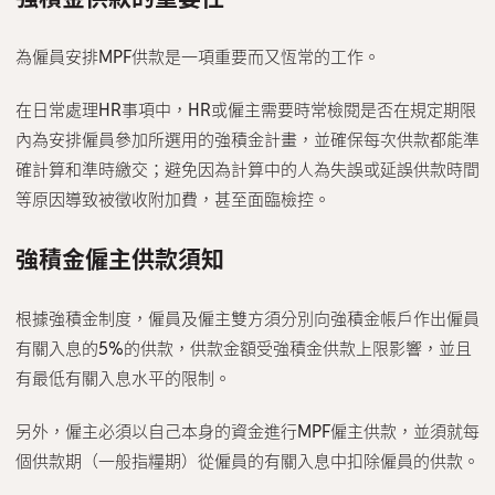
聯絡我們
為僱員安排MPF供款是一項重要而又恆常的工作。
繁體中文
English
在日常處理HR事項中，HR或僱主需要時常檢閱是否在規定期限
內為安排僱員參加所選用的強積金計畫，並確保每次供款都能準
確計算和準時繳交；避免因為計算中的人為失誤或延誤供款時間
等原因導致被徵收附加費，甚至面臨檢控。
強積金僱主供款須知
根據強積金制度，僱員及僱主雙方須分別向強積金帳戶作出僱員
有關入息的5%的供款，供款金額受強積金供款上限影響，並且
有最低有關入息水平的限制。
另外，僱主必須以自己本身的資金進行MPF僱主供款，並須就每
個供款期（一般指糧期）從僱員的有關入息中扣除僱員的供款。