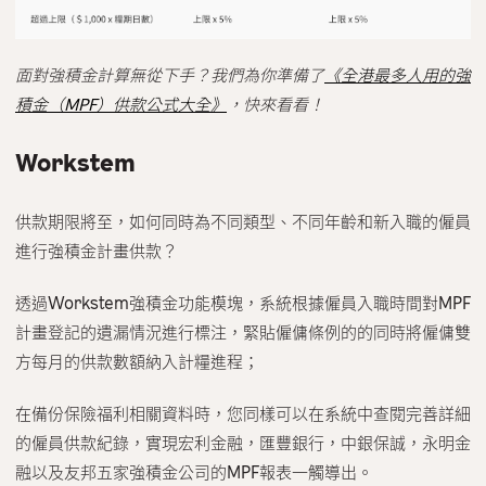
面對強積金計算無從下手？我們為你準備了
《全港最多人用的強
積金（MPF）供款公式大全》
，快來看看！
Workstem
供款期限將至，如何同時為不同類型、不同年齡和新入職的僱員
進行強積金計畫供款？
透過Workstem強積金功能模塊，系統根據僱員入職時間對MPF
計畫登記的遺漏情況進行標注，緊貼僱傭條例的的同時將僱傭雙
方每月的供款數額納入計糧進程；
在備份保險福利相關資料時，您同樣可以在系統中查閱完善詳細
的僱員供款紀錄，實現​​宏利金融，匯豐銀行，中銀保誠，永明金
融以及友邦五家強積金公司的MPF報表一觸導出。