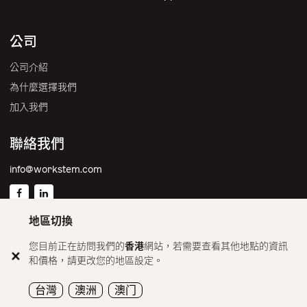
公司
公司介紹
為什麼選擇我們
加入我們
聯絡我們
info@workstem.com
地區切換
香港
您目前正在訪問我們的
香港
網站，若需要查看其他地點的資訊
和價格，請更改您的地區設定。
© 2026 OneJob Group Limited All rights reserved. •
Privacy
info@workstem.com
Policy
•
Terms and Conditions
台灣
澳洲
澳门
Privacy Policy
•
Terms and Conditions