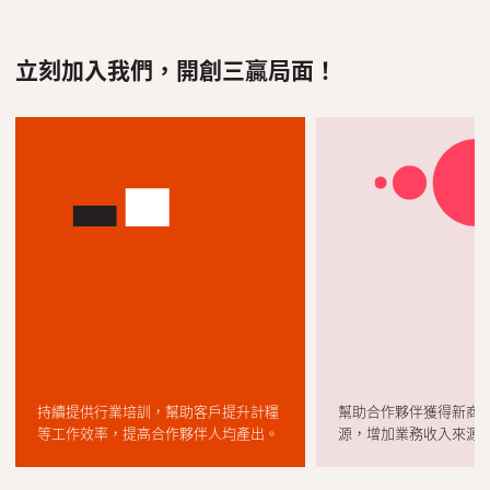
聯絡我們
+852
繁體中文
English
公司業務類別
立刻加入我們，開創三贏局面！
*
持續提供行業培訓，幫助客戶提升計糧
幫助合作夥伴獲得新商
等工作效率，提高合作夥伴人均產出。
源，增加業務收入來源