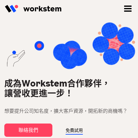
姓名
*
姓
名
公司名稱
*
成為Workstem合作夥伴，
讓營收更進一步！
電郵地址
*
想要提升公司知名度，擴大客戶資源，開拓新的商機嗎？
登入
立即註冊
電話
聯絡我們
*
免費試用