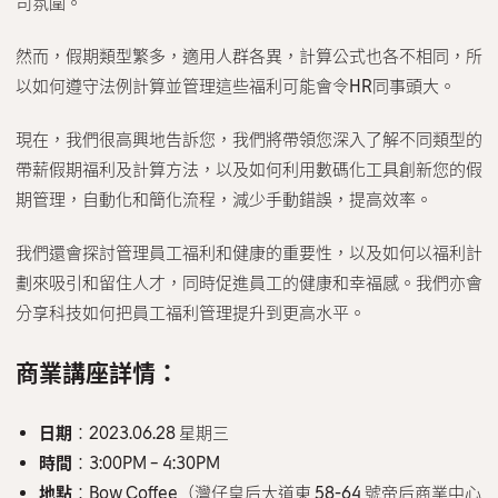
司氛圍。
LinkedIn
Facebook
Partner Referral
Search(Google etc.)
然而，假期類型繁多，適用人群各異，計算公式也各不相同，所
Other
以如何遵守法例計算並管理這些福利可能會令HR同事頭大。
現在，我們很高興地告訴您，我們將帶領您深入了解不同類型的
帶薪假期福利及計算方法，以及如何利用數碼化工具創新您的假
期管理，自動化和簡化流程，減少手動錯誤，提高效率。
我們還會探討管理員工福利和健康的重要性，以及如何以福利計
劃來吸引和留住人才，同時促進員工的健康和幸福感。我們亦會
分享科技如何把員工福利管理提升到更高水平。
商業講座詳情：
日期
：2023.06.28 星期三
時間
：3:00PM – 4:30PM
地點
：Bow Coffee（灣仔皇后大道東 58-64 號帝后商業中心