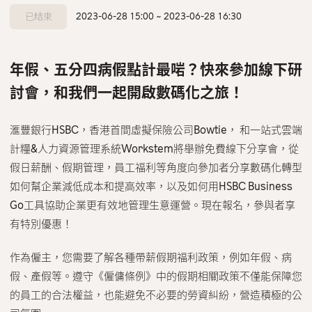
聯絡我們
電話
*
2023-06-28 15:00 ~ 2023-06-28 16:30
繁體中文
English
+852
年假、五分四病假點計最啱？快來參加線下研
公司名稱
*
討會，和我們一起開啟數碼化之旅！
滙豐銀行HSBC，香港首間虛擬保險公司Bowtie， 和一站式雲端
職稱
*
計糧&人力資源管理系統Workstem將舉辦免費線下分享會，從
假日薪酬、假期管理，員工福利等角度向參加者分享數碼化轉型
如何幫企業減低成本和提高效率，以及如何用HSBC Business
公司人數
*
Go工具協助企業更有效地管理生意運營。現在報名，參與者享
有特別優惠！
選擇你的行業
*
作為僱主，您需要了解各種帶薪假期福利政策，例如年假、病
假、產假等。遵守《僱傭條例》中的假期相關政策不僅能保障您
的員工的合法權益，也能避免不必要的勞資糾紛，營造積極的公
請問你在何處得知本公司的資訊?