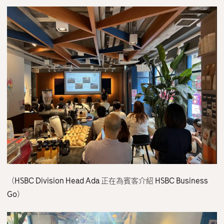
（HSBC Division Head Ada 正在為賓客介紹 HSBC Business
Go）