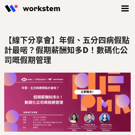
立即報名
了解更多有關活動資訊，非常歡迎和Workstem團隊直
【線下分享會】年假、五分四病假點
接對話及以網上或面談方式解答你的問題！
計最啱？假期薪酬知多D！數碼化公
司嘅假期管理
姓名
*
姓
名
登入
電郵
*
立即註冊