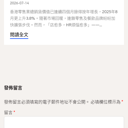
2026-07-14
香港零售業總銷貨價值已連續四個月錄得按年增長，2025年8
月更上升3.8%。隨著市場回暖，連鎖零售及餐飲品牌紛紛加
快擴張步伐。然而，「店愈多，HR煩惱愈多」——...
閱讀全文
發佈留言
發佈留言必須填寫的電子郵件地址不會公開。
必填欄位標示為
*
留言
*