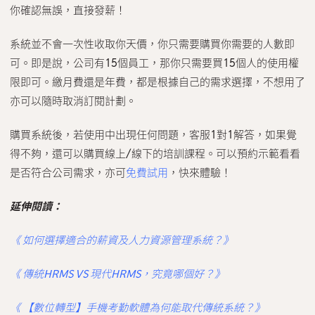
你確認無誤，直接發薪！
系統並不會一次性收取你天價，你只需要購買你需要的人數即
可。即是說，公司有15個員工，那你只需要買15個人的使用權
限即可。繳月費還是年費，都是根據自己的需求選擇，不想用了
亦可以隨時取消訂閱計劃。
購買系統後，若使用中出現任何問題，客服1對1解答，如果覺
得不夠，還可以購買線上/線下的培訓課程。可以預約示範看看
是否符合公司需求，亦可
免費試用
，快來體驗！
延伸閱讀：
《 如何選擇適合的薪資及人力資源管理系統？》
《 傳統HRMS VS 現代HRMS，究竟哪個好？》
《 【數位轉型】手機考勤軟體為何能取代傳統系統？》