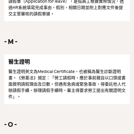
請假單（Application for leave），是指員工根據實際情況，透
過HR系統填寫完成事由，假別，相關日期並附上對應文件後提
交主管審核的請假單據。
M
醫生證明
醫生證明英文為Medical Certificate，也被稱為醫生診斷證明
書。《勞基法》規定：「勞工請假時，應於事前親自以口頭或書
面敘明請假理由及日數。但遇有急病或緊急事故，得委託他人代
辦請假手續。辦理請假手續時，雇主得要求勞工提出有關證明文
件」。
O