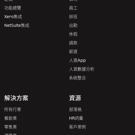
功能總覽
員工
Xero集成
排班
NetSuite集成
出勤
休假
請款
薪資
人資App
人資數據分析
系統整合
解決方案
資源
所有行業
部落格
餐飲業
HR詞彙
零售業
客戶案例