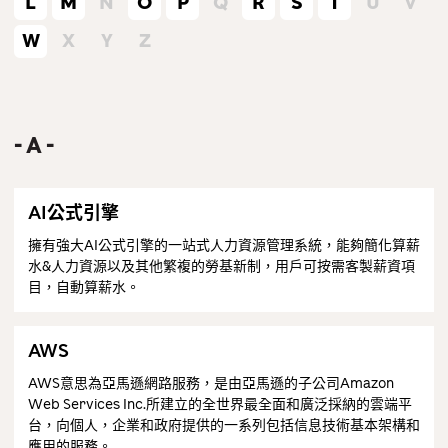
L
M
N
O
P
Q
R
S
T
U
V
聯絡我們
W
X
Y
Z
A
AI公式引擎
擁有強大AI公式引擎的一站式人力資源管理系統，能夠簡化算薪
水&人力資源以及其他繁複的勞基新制，用戶可按需客製薪資項
目，自動算薪水。
AWS
AWS意思為亞馬遜網路服務，是由亞馬遜的子公司Amazon
Web Services Inc.所建立的全世界最全面和廣泛採納的雲端平
台，向個人，企業和政府提供的一系列包括信息技術基本架構和
應用的服務。