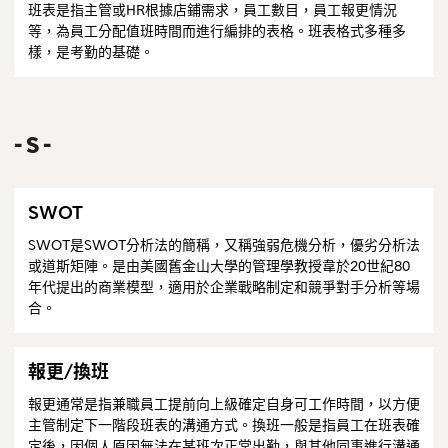
班表是指主管或HR根據店鋪需求，員工數目，員工報更情況
等，為員工分配值班時間而進行編排的表格。班表格式多種多
樣，是考勤的基礎。
S
SWOT
SWOT是SWOT分析法的簡稱，又稱強弱危機分析，優劣分析法
或道斯矩陣。是由美國舊金山大學的管理學教授韋於20世紀80
年代提出的商業模型，適用於企業戰略制定和競爭對手分析等場
合。
報更/換班
報更通常是指兼職員工提前向上級確定自身可工作時間，以方便
主管制定下一階段班表的溝通方式。換班一般是指員工在班表確
定後，因個人原因無法在某班次正常出勤，與其他同事進行溝通