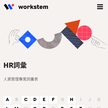
HR詞彙
人資管理專業詞彙表
登入
立即註冊
A
B
C
D
E
F
G
H
I
J
K