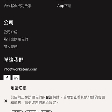
合作夥伴成功故事
App下載
公司
公司介紹
為什麼選擇我們
加入我們
聯絡我們
info@workstem.com
地區切換
台灣
您目前正在訪問我們的
台灣
網站，若需要查看其他地點的資訊
和價格，請更改您的地區設定。
© 2026 OneJob Group Limited All rights reserved. •
Privacy
info@workstem.com
Policy
•
Terms and Conditions