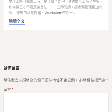
變形工時（彈性工時）是什麼？2、4、8 週變形工時全解析，
如何排班才不違反勞基法！ 立即閱讀，讓考勤管理更加高
效！ 考勤的常見問題，Workstem帶你一...
閱讀全文
發佈留言
發佈留言必須填寫的電子郵件地址不會公開。
必填欄位標示為
*
留言
*