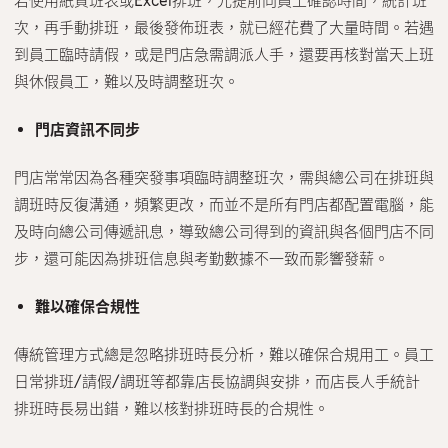
若使用紙質班表或Excel排班，光提前向員工確認時間，統計班
次，再手動排班，最後發佈班表，就已經花費了大量時間。若遇
到員工臨時請假，或是門店急需調派人手，還要再核對當天上班
與休假員工，難以及時調整班次。
門店資訊不同步
門店常常因為各種突發事項臨時調整班次，需與總公司在排班與
調班時反復溝通，頻繁更改，而並不是所有門店都配置電腦，能
及時向總公司傳遞訊息，導致總公司得到的資訊與各個門店不同
步，還可能因為排班信息與考勤數據不一致而影響發薪。
難以確保合規性
傳統管理方式總是忽略排班時長分析，難以確保合規用工。員工
日常排班/請假/調班等都靠店長協調與安排，而店長人手統計
排班時長易出錯，難以核對排班時長的合規性。