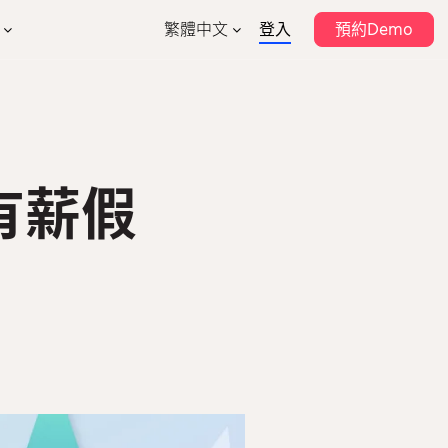
繁體中文
登入
預約Demo
English
支持
作夥伴計劃
排班管理
考勤管理
作夥伴目錄
幫助中心
薪酬管理
強積金
表格模板
售業
建築業
有薪假
安全
HR數據分析
系統集成