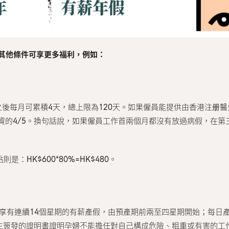
合其他條件可享更多福利，例如：
之後每月可累積4天，總上限為120天。如果僱員能提供由香港注册醫
資的4/5。換句話說，如果僱員工作首兩個月都沒有放過病假，在第
是：HK$600*80%=HK$480。
員可享有連續14個星期的有薪產假，由預產期前兩至四星期開始；每
醫生簽發的證明書證明孕婦不能擔任對自己構成危險、粗重或有害的工