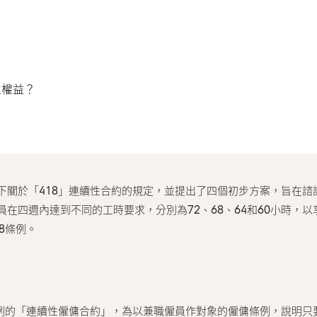
？
生權益？
下關於「418」連續性合約的規定，並提出了四個初步方案，旨在諮
在四週內達到不同的工時要求，分別為72、68、64和60小時，
18條例。
8條例的「連續性僱傭合約」，為以兼職僱員作對象的僱傭條例，說明