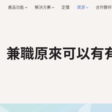
產品功能
解決方案
定價
資源
合作夥伴
學習
公司
合
公司設定
員工入職
合
客戶案例
公司介紹
假期管理
報銷管理
活動
為什麼選擇我們
468
餐飲業
零
例｜兼職原來可以有
HR詞彙
加入我們
報稅
HR Mobile App
eMPF
活動管理
物業管理