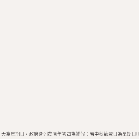
中一天為星期日，政府會列農曆年初四為補假；若中秋節翌日為星期日