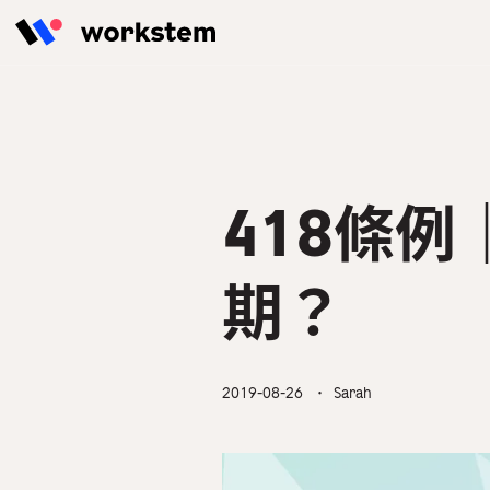
Skip to content
擁有強大AI計糧引擎的一站式人力
Workstem為香港餐飲業、零售
定時分享最新 & 最實用的HR管理
Workstem打造一站式人力資源
資源管理系統，緊貼僱傭條例，輕
業、建築業等提供數碼化人力資源
貼士，解決人事工作最大痛點！
管理解決方案，增加合作夥伴營收
鬆實現人力資源管理
管理解決方案，簡化人力資源管理
及客戶黏著度，共同引爆1+1＞2
工作流程，降低人力資源成本。
的價值效應。
HR學堂
418條
功能總覽
所有行業
合作夥伴成功故事
期？
2019-08-26
・ Sarah