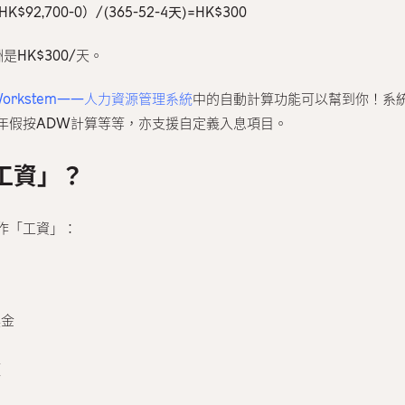
HK$92,700-0）/(365-52-4天)=HK$300
是HK$300/天。
Workstem——人力資源管理系統
中的自動計算功能可以幫到你！系
年假按ADW計算等等，亦支援自定義入息項目。
工資」？
作「工資」：
獎金
項