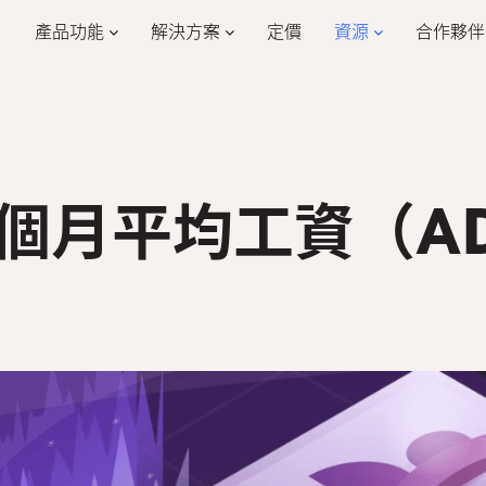
產品功能
解決方案
定價
資源
合作夥伴
學習
公司
合
公司設定
員工入職
合
客戶案例
公司介紹
假期管理
報銷管理
活動
為什麼選擇我們
468
餐飲業
零
2個月平均工資（A
HR詞彙
加入我們
報稅
HR Mobile App
eMPF
活動管理
物業管理