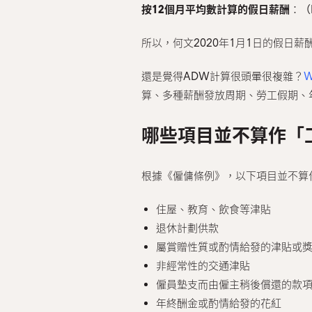
按12個月平均數計算的假日薪酬
：
（
所以，何文2020年1月1日的假日薪酬
還是覺得ADW計算很頭暈很複雜？
算、多種薪酬發放周期、勞工假期、
哪些項目並不算作「
根據《僱傭條例》，以下項目並不算
住屋、教育、飲食等津貼
退休計劃供款
屬賞贈性質或酌情給發的津貼或
非經常性的交通津貼
僱員墊支而由僱主稍後償還的款
年終酬金或酌情給發的花紅