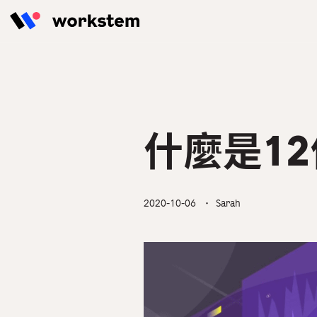
Skip to content
擁有強大AI計糧引擎的一站式人力
Workstem為香港餐飲業、零售
定時分享最新 & 最實用的HR管理
Workstem打造一站式人力資源
資源管理系統，緊貼僱傭條例，輕
業、建築業等提供數碼化人力資源
貼士，解決人事工作最大痛點！
管理解決方案，增加合作夥伴營收
鬆實現人力資源管理
管理解決方案，簡化人力資源管理
及客戶黏著度，共同引爆1+1＞2
工作流程，降低人力資源成本。
的價值效應。
HR學堂
什麼是1
功能總覽
所有行業
合作夥伴成功故事
2020-10-06
・ Sarah