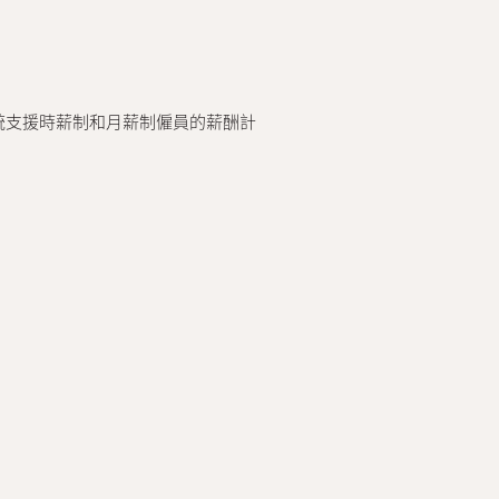
統支援時薪制和月薪制僱員的薪酬計