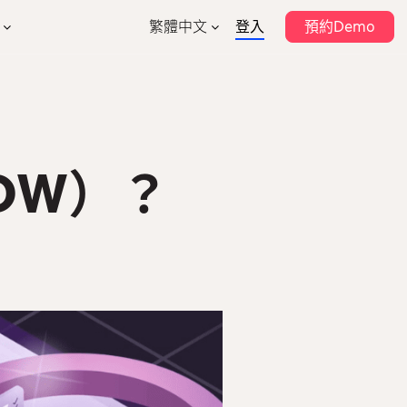
繁體中文
登入
預約Demo
English
支持
作夥伴計劃
排班管理
考勤管理
作夥伴目錄
幫助中心
薪酬管理
強積金
表格模板
售業
建築業
DW）？
安全
HR數據分析
系統集成