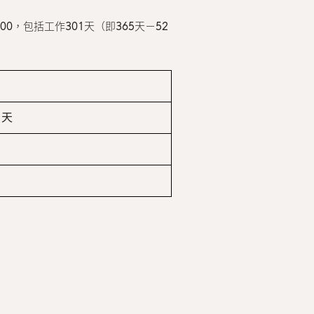
0，包括工作301天（即365天－52
1天