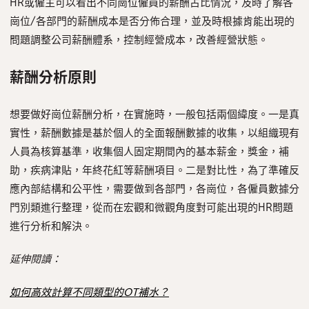
HR或僱主可以看出不同崗位僱員的薪酬占比情況，及時了解各
聯絡我們
崗位/各部門的薪酬成本是否分佈合理，並及時根據肯能出現的
繁體中文
English
問題調整公司薪酬體系，控制經營成本，改善經營狀態。
薪酬分析原則
想要做好崗位薪酬分析，在實施時，一般包括兩個緯度。一是真
實性，薪酬數據是基於個人的全面報酬數據的收集，以組織現有
人員為核算基準，收集個人固定期間內的基本薪金，獎金，補
助，疾病津貼，年終花紅等薪酬項目。二是對比性，為了準確反
應內部結構和公平性，需要做到各部門，各崗位，各僱員數據分
門別類進行整理，從而在宏觀和微觀角度對可能出現的HR問題
進行分析和解決。
延伸閱讀：
如何高效計算不同類型的OT補水？