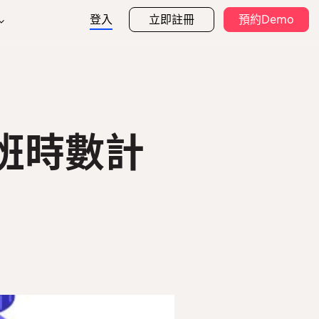
登入
立即註冊
預約Demo
支持
作夥伴計劃
排班
出勤
作夥伴目錄
幫助中心
薪資
人資App
表格模板
班時數計
安全
建築業