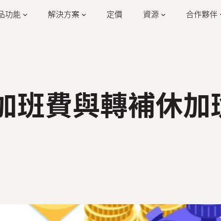
品功能
解決方案
定價
資源
合作夥伴
學習
公司
合
公司
員工
合
客戶案例
公司介紹
休假
請款
活動
為什麼選擇我們
加班費與轉補休加
人資詞彙
加入我們
餐飲業
零售業
人資數據分析
系統整合