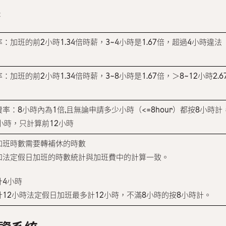
休
：加班的前2小時1.34倍時薪，3~4小時是1.67倍，超過4小時違法
加班的前2小時1.34倍時薪，3~8小時是1.67倍，＞8~12小時2.
：8小時內為1倍,且無論申請多少小時（<=8hour）都按8小時計，>8
2小時，只計算前12小時
加班時數需要轉補休的時數
和法定假日加班的時數統計與加班費中的計算一致。
計4小時
12小時法定假日加班最多計12小時，不滿8小時的按8小時計。