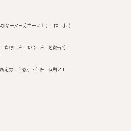
再加給一又三分之一以上；工作二小時
工資應由雇主照給。雇主經徵得勞工
。
所定勞工之假期。但停止假期之工