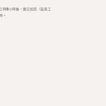
工時8小時後，當日加班（延長工
時。