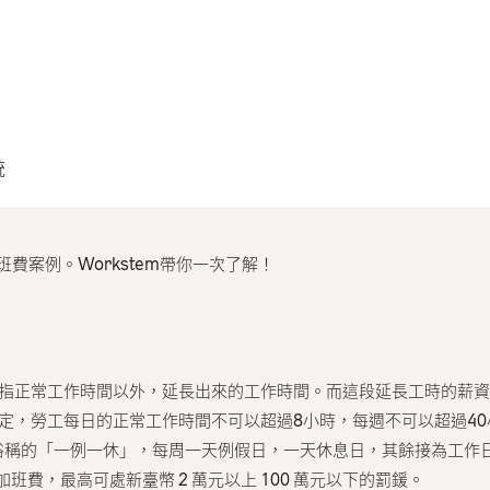
統
費案例。Workstem帶你一次了解！
是指正常工作時間以外，延長出來的工作時間。而這段延長工時的薪
規定，勞工每日的正常工作時間不可以超過8小時，每週不可以超過40
俗稱的「一例一休」，每周一天例假日，一天休息日，其餘接為工作
費，最高可處新臺幣 2 萬元以上 100 萬元以下的罰鍰。