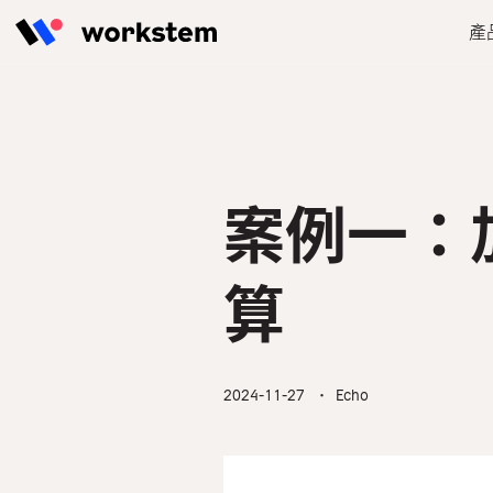
Skip to content
產
擁有強大AI算薪引擎的一站式人資
Workstem為台灣餐飲業、零售
定時分享最新 & 最實用的人資管
打造一站式人事作業流程解決方
管理系統，緊貼勞基法，輕鬆實現
業、建築業等提供數位化人資管理
理貼士，解決人事作業最大痛點！
案，增加雙方營收及客戶黏著度，
人資管理。
解決方案，簡化人事作業流程流
共同引爆1+1＞2的價值效應。
程，降低人力資源成本。
部落格
案例一：
功能總覽
合作夥伴成功故事
所有行業
算
2024-11-27
・ Echo