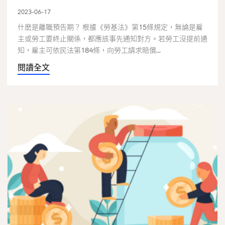
2023-06-17
什麽是離職預告期？ 根據《勞基法》第15條規定，無論是雇
主或勞工要終止關係，都應該事先通知對方。若勞工沒提前通
知，雇主可依民法第184條，向勞工請求賠償...
閱讀全文