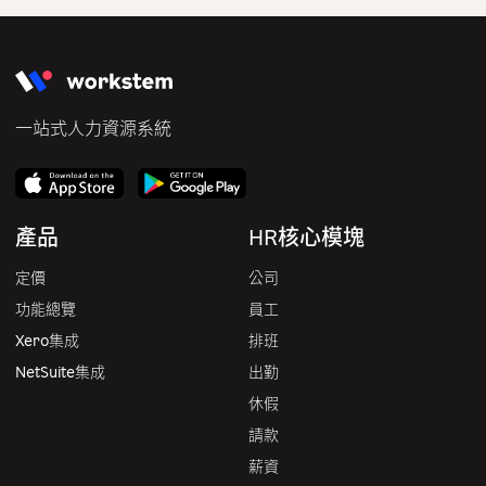
一站式人力資源系統
產品
HR核心模塊
定價
公司
功能總覽
員工
Xero集成
排班
NetSuite集成
出勤
休假
請款
薪資