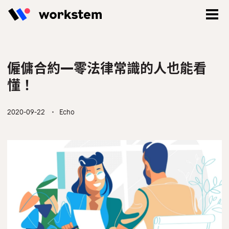
僱傭合約—零法律常識的人也能看
懂！
2020-09-22
・ Echo
登入
立即註冊