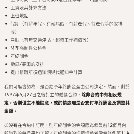
工資及其計算方法
上班地點
假期（有薪年假、有薪病假、有薪產假、待產假等的安排
等）
津貼（有無交通津貼，超時工作補償等）
MPF强制性公積金
年終酬金
颱風/暴雨的安排
提出辭職所須通知期與代通知金計算
我們可能會認為，是否給予年終酬金全由公司決定。然而，對於
1997年6月27日之後訂立的僱傭合約，
除非合約中有相反規
定，否則僱主不能隨意，或酌情處理是否支付年終酬金及調整其
金額。
如沒有在合約中訂明，則年終酬金的金額應為僱員前12個月內
所賺取的每月平均工資。年終酬金的詳情請參考僱傭條例第11A