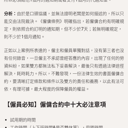
分析：
由於是口頭協議，並無法證明老闆是如何描述的，所以只
能交由法院裁決。《僱傭條例》明確指出，若僱傭合約有明確規
定，則依照合約訂明的通知期，但不少於7天；若無明確規定，
則不少於1個月通知。
正如以上案例所表達的，僱主和僱員單獨對話，沒有第三者也沒
有任何錄音，一旦僱主不承認曾經答應的內容，出現了任何的勞
資糾紛，如果雙方都無法私下妥善解決，最後只有透過法律途徑
解決，耗時耗力。所以，不難發現，一份法律生效的書面僱傭合
約，要清晰訂定條款和條件以及雙方的責任和義務，以此有法可
依，有理可據，最大程度的保障僱員的權益。
【僱員必知】僱傭合約中十大必注意項
試用期的時間
工作時間（上下班時間&是否雙休等），用膳時間