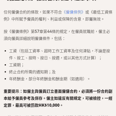
任何僱傭合約的條款，如果不符合
《僱傭條例》
或《最低工資條
例》中所賦予僱員的權利、利益或保障的含意，即屬無效。
按《僱傭條例》第57章第44條的規定，在僱員就職前，僱主必
須向僱員詳細說明僱傭條件，包括：
工資（包括工資率、超時工作工資率及任何津貼，不論是按
件、按工、按時、按日、按週，或以其他方式計算）；
工資期；
終止合約所需的通知期；及
年終酬金，部分年終酬金和酬金期（如適用）。
重要提示：如僱主與僱員訂立書面僱傭合約，必須將一份合約副
本給予僱員參考及保存。僱主如違反有關規定，可被檢控，一經
定罪，最高可被罰款
HK$10,000
。