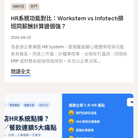
HR科技
熱門
HR系統功能對比：Workstem vs Infotech排
班同薪酬計算邊個強？
2026-08-02
為香港企業揀選 HR System，管理層最關心嘅通常唔係功能
表有幾長，而係三件事：計糧準唔準、合規有冇漏洞、同現有
ERP 或財務系統接唔接得到。本文以企業決策...
閱讀全文