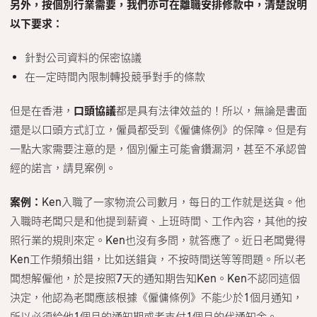
另外，按個別行業需要，我們亦可在離職安排修款中，清楚說明
以下要求：
針對公司資料的保密協議
在一定時間內限制轉投競爭對手的條款
但是在香港，
口頭協議
都是具有法律效益的！所以，無論是書面
還是以口頭方式訂立，僱員都受到《僱傭條例》的保障。但是有
一點大家需要注意的是，個別僱主可能會鑽漏洞，甚至不承認曾
經的諾言，請見案例。
案例：
Ken入職了一家物流公司數月，每日的工作就是送貨。他
入職時老闆只是和他提到薪資、上班時間、工作內容，其他的按
照行業的規則來定。Ken也沒有多問，就答應了。近日老闆覺得
Ken工作頻頻出錯，比如送錯貨，不按時間送等等問題。所以老
闆想解僱他，於是按照7天的通知期告知Ken。Ken不認同這個
決定，他認為老闆應該根據《僱傭條例》不能少於1個月通知，
所以必須給他1個月的通知期或者支付1個月的代通知金。