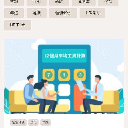
考勤
假期
薪酬
強積金
稅務
聯絡我們
年結
離職
僱傭條例
HR科技
繁體中文
English
HR Tech
僱傭條例
熱門
薪酬