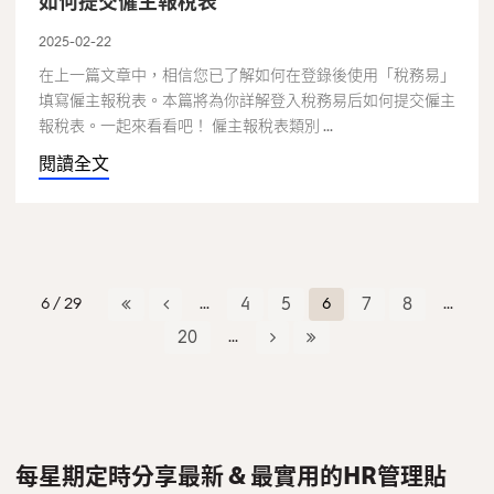
如何提交僱主報稅表
2025-02-22
在上一篇文章中，相信您已了解如何在登錄後使用「稅務易」
填寫僱主報稅表。本篇將為你詳解登入稅務易后如何提交僱主
報稅表。一起來看看吧！ 僱主報稅表類別 ...
閱讀全文
6 / 29
...
4
5
6
7
8
...
20
...
每星期定時分享最新 & 最實用的HR管理貼