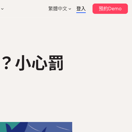
繁體中文
登入
預約Demo
English
支持
作夥伴計劃
排班管理
考勤管理
作夥伴目錄
幫助中心
薪酬管理
強積金
表格模板
售業
建築業
錄？小心罰
安全
HR數據分析
系統集成