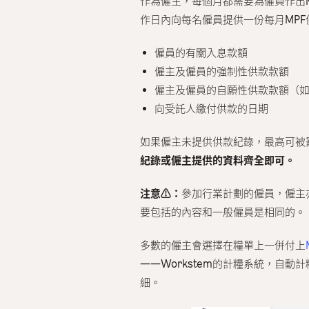
作為僱主，每個月都需要為僱員作出
作日內向每名僱員提供一份每月MP
僱員的有關入息款額
僱主及僱員的強制性供款款額
僱主及僱員的自願性供款款額（
向受託人繳付供款的日期
如果僱主未提供供款紀錄，最高可被罰款
紀錄或僱主提供的資料齊全即可。
注意⚠️：
參加行業計劃的僱員，僱主
要包括的內容和一般僱員是相同的。
多數的僱主會選擇在糧單上一併付上
——Workstem的計糧系統，自
細。