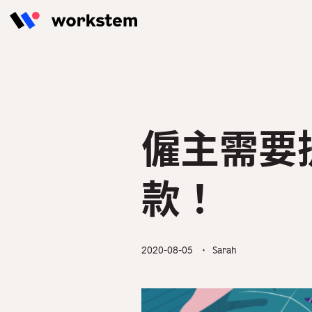
Skip to content
擁有強大AI計糧引擎的一站式人力
Workstem為香港餐飲業、零售
定時分享最新 & 最實用的HR管理
Workstem打造一站式人力資源
資源管理系統，緊貼僱傭條例，輕
業、建築業等提供數碼化人力資源
貼士，解決人事工作最大痛點！
管理解決方案，增加合作夥伴營收
鬆實現人力資源管理
管理解決方案，簡化人力資源管理
及客戶黏著度，共同引爆1+1＞2
工作流程，降低人力資源成本。
的價值效應。
HR學堂
僱主需要
功能總覽
所有行業
合作夥伴成功故事
款！
2020-08-05
・ Sarah