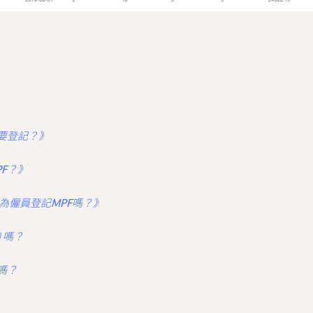
要登記？》
PF？》
為僱員登記MPF嗎？》
 嗎？
嗎？