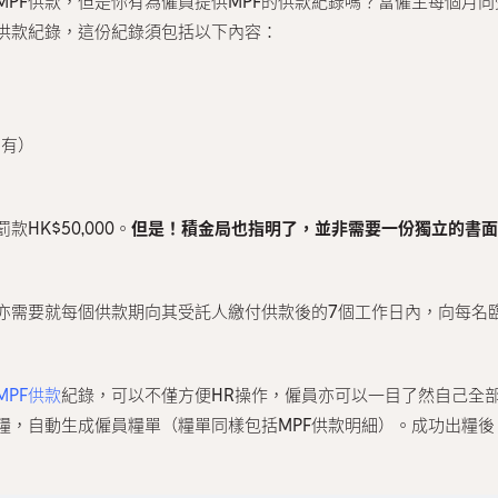
MPF供款，但是你有為僱員提供MPF的供款紀錄嗎？當僱主每個月向
F供款紀錄，這份紀錄須包括以下內容：
如有）
HK$50,000。
但是！積金局也指明了，並非需要一份獨立的書面
亦需要就每個供款期向其受託人繳付供款後的7個工作日內，向每名臨
MPF供款
紀錄，可以不僅方便HR操作，僱員亦可以一目了然自己全部的
動計糧，自動生成僱員糧單（糧單同樣包括MPF供款明細）。成功出糧