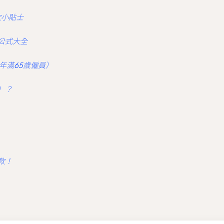
供款小貼士
公式大全
年滿65歲僱員）
）？
款！