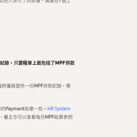
受託人支付了供款後，需要在7個工
紀錄，只要糧單上面包括了MPF供款
時僱員提供一份MPF供款紀錄，需
Payment有哪一些。
HR System
後，僱主亦可以查看每月MPF結算表明